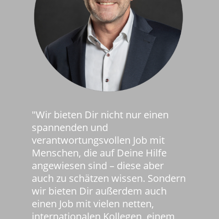
"Wir bieten Dir nicht nur einen
spannenden und
verantwortungsvollen Job mit
Menschen, die auf Deine Hilfe
angewiesen sind – diese aber
auch zu schätzen wissen. Sondern
wir bieten Dir außerdem auch
einen Job mit vielen netten,
internationalen Kollegen, einem