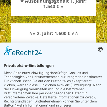
⭐️ Ausbildungsgehalt 1. Jahr:
1.540 €
⭐️
⭐️⭐️ 2. Jahr:
1.600 €
⭐️⭐️
⭐️⭐️⭐️ 3. Jahr:
1.700 €
⭐️⭐️⭐️
🤩🤩🤩 Einstiegsgehalt nach
beendeter Ausbildung:
4.650
€ 🤩🤩🤩